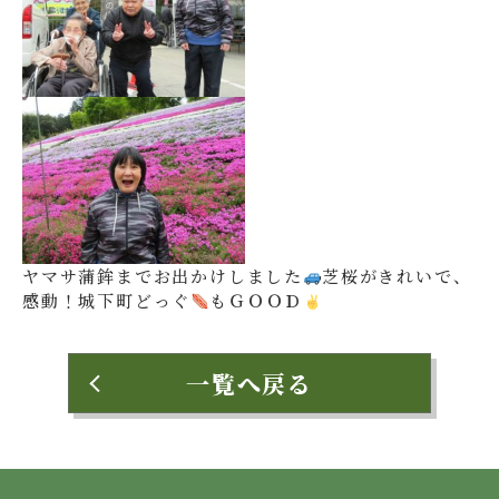
ヤマサ蒲鉾までお出かけしました
芝桜がきれいで、
感動！城下町どっぐ
もＧＯＯＤ
一覧へ戻る