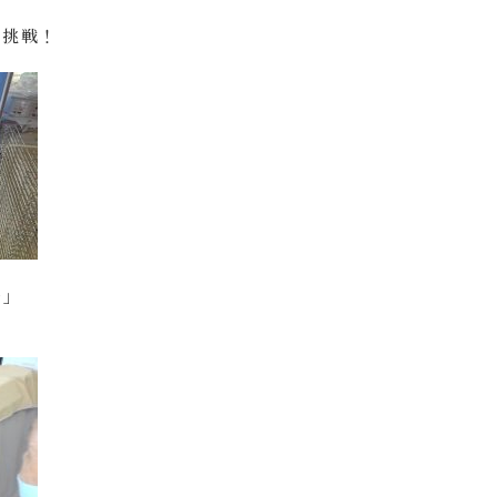
に挑戦！
～」